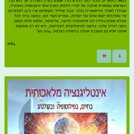
במאה העשרים. גיבור העל החדש נולד אמנם בעידן המודרני אך הוא קבל
השראתו ממסורת ארוכה של יצירי הדמיון הארכיטיפי והפנטסיה הטהורה,
שנולדו לאורך ההיסטוריה כולה. וככל שילידי הקומיקס פרו ורבו לאלפיהם
עד שאיכלסו יקום שלם של דמויות, ממדים וקווי זמן, נעשה ברור לכל
שבלא משים נולדה לנו מיתולוגיה חדשה, מרשימה, מלאת חיות וקסם,
היפה לעידן שלנו. בדומה למיתולוגיות העתיקות, היא לא רק משקפת
אותנו אלא גם מעצבת אותנו בדמותה כצלמה. 204 עמ'
₪
84