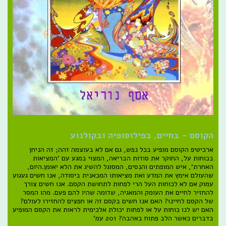
הקוסם - בחיים, בפילוסופיה ובקולנוע
ארכיטיפ הקוסם מופיע בכל נפש, גם אם לא בעוצמה זהה; זה הניחן
בכוחות על, החוקר את סודות הבריאה, המצוי במגע עם 'המציאות
האחרת', איש המופתים והנסים, המסוגל להשיג את הלא יאומן.היום,
שהעולם אימץ את המדע ואת מציאותו המכאנית ביסודה, אנו חשים געגוע
עמוק אם לא לכוחות העל הרי לפחות לתחושת הקסם. אנו חשים צורך
להחזיר לחיים את העומק והמאגיה, שדומה שהיו להם פעם. מהו המסר
של הקסם לחיינו? האם אנו חשים בקסם זה או חפצים להחזירו לעולם?
האם יש לנו כוחות על או לפחות יכולת אלכימית לראות את הקסם המופיע
בדברים כאשר הלב פתוח באהבה? 201 עמ'