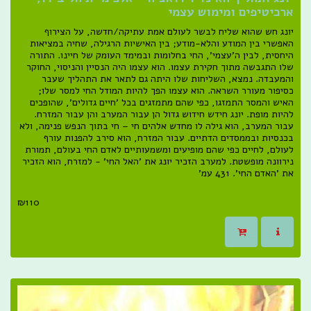
ארכיטיפים ומימוש עצמי
יונג חש שהוא שליח לבשר לעולם אמת עתיקה/חדשה, על הצירוף
האפשרי בין המודע והלא-מודע; בין האישיות הרגילה, שחיה במציאות
היחסית, לבין ה'עצמי', החי בחלומות ובמימד העומק של חיינו. התורה
שלו התגבשה מתוך חקירת עצמו. הוא עצמו היה הנסיין והניסוי, החוקר
והמעבדה. נמצא, השליחות שלו היתה גם לתאר את התהליך שעבר
כסיפור מעורר השראה. הוא עצמו הפך להיות המודל החי למסר שלו;
האיש והמסר התמזגו, כפי שהם מתמזגים בכל 'חיים גדולים', שהופכים
להיות מופת. יונג חידש חידוש גדול הן עבור המערב והן עבור המזרח.
עבור המערב, הוא גילה לו מחדש אלהים חי – חי בתוך הנפש פנימה, ולא
בכנסיות ובממסדים הדתיים. עבור המזרח, הוא סירב להפנות עורף
לעולם, לחיים כפי שהם מופיעים ומשמעותיים לאדם החי בעולם, תמורת
נירוונה מופשטת. למערב הזכיר יונג את 'האל החי' - למזרח, הוא הזכיר
את 'האדם החי'. 431 עמ'
₪
110