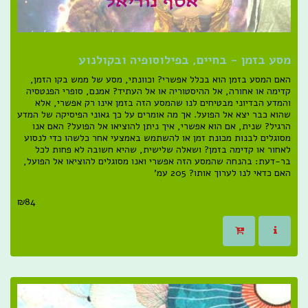
מסע בזמן - בחיים, בפילוסופיה ובקולנוע
האם המסע בזמן הוא בכלל אפשרי? וכוונתי, מסע של ממש בקו הזמן,
קדימה או אחורה, אל ההיסטוריה או אל העתיד? אמנם, סופרי הפנטסיה
והמדע הבדיוני מבטיחים לנו שהמסע הזה בזמן אינו רק אפשרי, אלא
שהוא כבר יצא אל הפועל. אך מה אומרים על כך גאוני הפיסיקה של המדע
הרגיל? שנית, אם הוא אפשרי, איך ניתן להוציאו אל הפועל? האם אנו
מסוגלים לבנות מכונת זמן או להשתמש באמצעי אחר כלשהו כדי לנסוע
לאחור או קדימה בזמן? ושאלה שלישית, שהיא חשובה לא פחות לכל
בר-דעת: בהנחה שהמסע הזה אפשרי ואנו מסוגלים להוציאו אל הפועל,
האם כדאי לנו לערוך אותו? 205 עמ'
₪
84