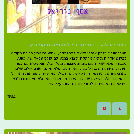
הארכיאולוג - בחיים, בפילוסופיה ובקולנוע
הארכיאולוג מזמין אותנו לצאת להרפתקה, שהיא גם מסע חניכה מקודש,
לבלוש אחר תעלומה מרתקת ולבוא במגע עם עולם על-חושי, מאגי,
ססגוני, מלא ישויות קסומות ומסוכנות. מעל הכל, הוא מגלה לנו כמה
העבר, שאותו חשבנו ל'מת', הוא תוסס ומלא חיים. הארכיאולוג שלנו,
כארכיטיפ של העצמי, הוא לא מלומד רגיל. הוא שייך ל'מציאות האחרת'
ונוטל בה חלק פעיל. בשבילו, העבר מרתק כי הוא מלא חיים ונוכח 'כאן
ועכשיו'. הוא מעורב לגמרי בתוך ההווה. 225 עמ'
₪
84