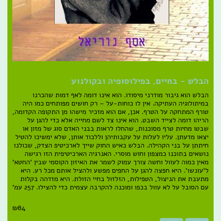
הבלש - בחיים, בפילוסופיה ובקולנוע
הבלש הוא גיבור מודרני מיסודו. הוא אינו דומה לאף דמות שהכרנו
במיתולוגיה העתיקה. אין לו כוחות-על – רק חושים מפותחים כמו היה
טורף המתחקה על הטרף. אכן, אם הוא מזכיר מישהו מן התקופה הקדומה,
הריהו דומה לצייד השבט. הוא אינו צד לשם מחייה אלא כדי להגן על
שבטו מחיות טרף מסוכנות, שהחלו לראות בבני האדם סוג של מזון או
יצאו מדעתן. עליו לעלות על עקבותיהן וללכוד אותן, שלא ימשיכו להטיל
חיתתן על בני הקהילה. הבלש כאיש החוק שייך לארכיטיפ הצדק, שכולנו
נושאים בתוכנו כמצפון וחוש מוסרי. האנרגיה הארכיטיפית הזו רגישה
מאין כמוה לעוול וחשה צורך עמוק לשמר את האיזון הקוסמי שבין 'החטא'
ל'עונשו'. היא חפצה להגן על החפים מפשע ולהציל אותם מכל רע. היא
מתעבת את הניצול, הטפילות, הזלזול בחיי הזולת. היא מזדהה בקלות
עם הסובל על לא עוול בכפו ומוכנה להקרבה עצמית כדי להצילו. 257 עמ'
₪
84