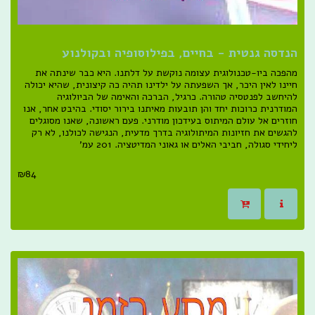
הנדסה גנטית - בחיים, בפילוסופיה ובקולנוע
מהפכה ביו-טכנולוגית עצומה נוקשת על דלתנו. היא כבר שינתה את
חיינו לאין היכר, אך השפעתה על ילדינו תהיה כה קיצונית, שהיא יכולה
להיחשב לפנטסיה טהורה. כרגיל, הברכה והאימה של הביולוגיה
המודרנית כרוכות יחד והן תובעות מאיתנו בירור יסודי. בהיבט אחר, אנו
חוזרים אל עולם המיתוס בעידכון מודרני. פעם ראשונה, שאנו מסוגלים
להגשים את חזיונות המיתולוגיה בדרך מדעית, הנגישה לכולנו, לא רק
ליחידי סגולה, חביבי האלים או גאוני המדיטציה. 201 עמ'
₪
84