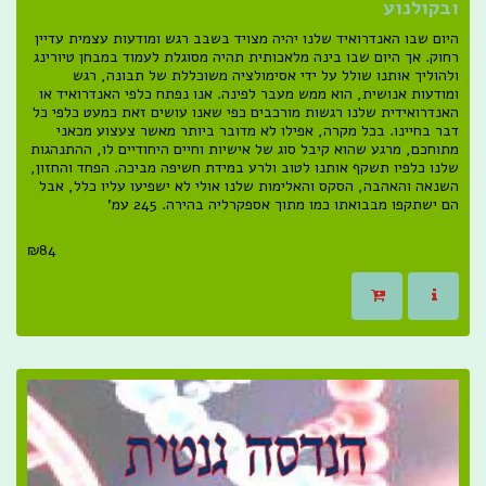
ובקולנוע
היום שבו האנדרואיד שלנו יהיה מצויד בשבב רגש ומודעות עצמית עדיין
רחוק. אך היום שבו בינה מלאכותית תהיה מסוגלת לעמוד במבחן טיורינג
ולהוליך אותנו שולל על ידי אסימולציה משוכללת של תבונה, רגש
ומודעות אנושית, הוא ממש מעבר לפינה. אנו נפתח כלפי האנדרואיד או
האנדרואידית שלנו רגשות מורכבים כפי שאנו עושים זאת כמעט כלפי כל
דבר בחיינו. בכל מקרה, אפילו לא מדובר ביותר מאשר צעצוע מכאני
מתוחכם, מרגע שהוא קיבל סוג של אישיות וחיים היחודיים לו, ההתנהגות
שלנו כלפיו תשקף אותנו לטוב ולרע במידת חשיפה מביכה. הפחד והחזון,
השנאה והאהבה, הסקס והאלימות שלנו אולי לא ישפיעו עליו כלל, אבל
הם ישתקפו מבבואתו כמו מתוך אספקרליה בהירה. 245 עמ'
₪
84