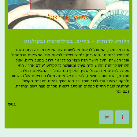
הלוחש לרוחות - בחיים, בפילוסופיה ובקולנוע
אדם מדיומלי, המסוגל לראות או לשוחח עם המתים מכונה היום בשם
'הלוחש לרוחות'. הוא ניחן ב'חוש שישי' לראות את 'המציאות הנסתרת'.
אולי הכשרון 'העל חושי' הזה מצוי בכולנו אך לרוב במצב רדום. אצל
הלוחש לרוחות החוש הזה פעיל ומאפשר לו לקלוט 'עולם אחר'. הוא
מסוגל לחצות את הגבול שבין 'הארץ התיכונה' – המציאות התלת
ממדית, הנתפסת בחושים, להיכנס אל אותה ממלכה רפאית של הנשמות
ולבקר בשאול עוד לפני מותו. כך הוא הופך להיות 'חוליית הקשר'
החיונית שבין החיים למתים המסוגל לשאת מסרים מפה לשם ובחזרה.
241 עמ'
₪
84