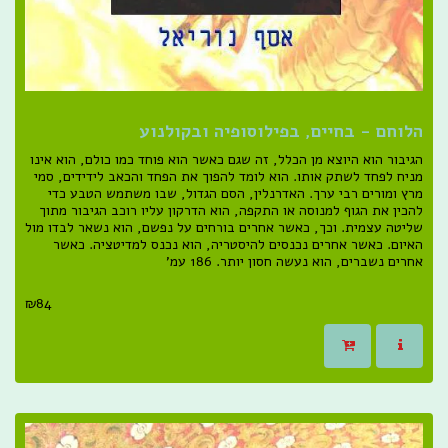
הלוחם - בחיים, בפילוסופיה ובקולנוע
הגיבור הוא היוצא מן הכלל, זה שגם כאשר הוא פוחד כמו כולם, הוא אינו
מניח לפחד לשתק אותו. הוא לומד להפוך את הפחד והכאב לידידים, סמי
מרץ ומורים רבי ערך. האדרנלין, הסם הגדול, שבו משתמש הטבע כדי
להכין את הגוף למנוסה או התקפה, הוא הדרקון עליו רוכב הגיבור מתוך
שליטה עצמית. וכך, כאשר אחרים בורחים על נפשם, הוא נשאר לבדו מול
האיום. כאשר אחרים נכנסים להיסטריה, הוא נכנס למדיטציה. כאשר
אחרים נשברים, הוא נעשה חסון יותר. 186 עמ'
₪
84