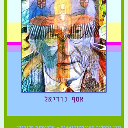
יונג ותהליך האינדיוידואציה - אלכימיית הליבידו,