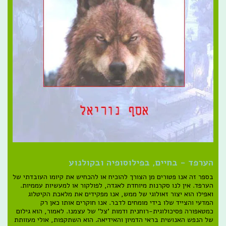
הערפד - בחיים, בפילוסופיה ובקולנוע
בספר זה אנו פטורים מן הצורך להוכיח או להכחיש את קיומו העובדתי של
הערפד. אין לנו סקרנות מיוחדת לאגדה, לפולקור או למעשיות עממיות.
ואפילו הוא יצור זאולוגי של ממש, אנו מפקידים את מלאכת הקיטלוג
המדעי והצייד שלו בידי מומחים לדבר. אנו חוקרים אותו כאן רק
כמטאפורה פסיכולוגית-רוחנית ודמות 'צל' של עצמנו. לאמור, הוא גילום
של הנפש האנושית בראי הדמיון והאידיאה. הוא השתקפות, אולי מעוותת