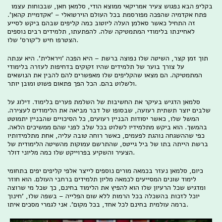
בקליפ הבא נפגוש צעיר אמריקאי ממוצא הודי, סלמאן חאן, שבכוחות עצמו
פתח אקדמיה שהפכה מפורסמת בכל העולם הוירטואלי – 'אקדמיית קהאן'.
זה התחיל כאשר סאלמן העלה ליוטוב כמה קליפים שבהם ביקש לסייע
לאחיינתו בלימודי המתמטיקה שלה. להפתעתו, תלמידים רבים נוספים
הצטרפו חיש ל'קורס' שלו.
תוך זמן קצר, השיטה שלו נפוצה ברשת – היא הפכה 'ויראלית'. היא ענתה
על צורך בוער של תלמידים שהיו זקוקים בדחיפות לעזרה בלימודי
המתמטיקה. הם מצאו שהקליפים שלו מאפשרים להם להבין את הנושאים
ולשלוט בהם. הכל הפך פתאום פשוט ומובן יותר.
סלמאן הדגיש בעיקר את החשיבות של השלמת פערים בלימוד. דילוג על
שלבים יוצר תשתית רעועה, שבסופו של דבר מביאה את הלימודים לעצירה.
המשל שלו, כאשר יסודות הבניין רעועים, כל הסיכויים שהבניין יתמוטט
בהמשך. הוא ביקש מתלמידיו לשלוט בכל שלב לפני שהם ממשיכים הלאה.
כפי שההשגחה נוהגת לפעמים, כאשר רוחה טובה עליה, אחת מתלמידותיו
ברשת הייתה בתו של ביל גייטס, שהתרשם עמוקות מהשיטה הלימודית של
הצעיר והשקיע בפרוייקט שלו כמה מליוני דולר.
כיום, סלמאן נעזר בכמאה מורים נוספים לייצר אלפי קליפים יפים בתחומי
לימוד שונים המסייעים לכמאה מליון תלמידים ברחבי העולם. הוא חוזר
ומדגיש שכל הרעיון שלו הוא להפיץ את הלימוד בחינם, כך שכל מי שרוצה
יוכל לזכות בהשכלה בכל הרמות ללא שום הפלייה – בשפה שלו, 'חינוך
ברמה עולמית בחינם לכל אחד, בכל מקום'. אני לגמרי מסכים איתו.