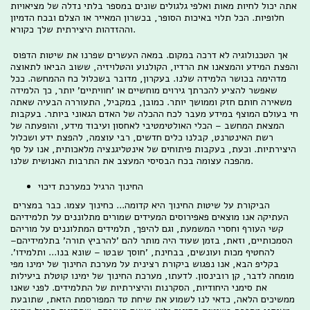
אתה יכול לחיות מאות ואלפי גלגולים שונים במספר בלתי נדלה של מציאויות
חלופיות. הכל תלוי באיכות הסופר, בכשרון המאייר או הצלם ובכח הדמיון
וההזדהות היצירתית שלך כקורא.
אך הטכנולוגיה לא דרכה במקום. במאה העשרים שפרנו את שיטות הדפוס
והפצת המידע והמצאנו את הרדיו, הקולנוע והטלויזיה, ששוב הביאו לתאוצה
מדהימה בכושר הלמידה שלנו. בעקרון, מדובר בשכלול כח ההמחשה. ככל
שאפשר להציע להכרתך גירוים מוחשיים או 'חוויתיים' יותר, כך הלמידה
משאירה חותם חזק וממושך יותר. כמובן, במקביל, התעוררה הבעיה שאתה
חי בעולם המוצף במידע מעבר לכח ההכלה של האדם הגאוני ביותר. בעקבות
המצאת המחשב – הכלי האולטימטיבי לאחסון ועיבוד מידע, והופעתה של
רשת האינטרנט, קבלנו כלים חדשים, רבי עוצמה, להפצת ידע ושכלול
היצירתיות. וכעת, בעקבות פיתוחים של אינטליגנציה מלאכותית, אנו על סף
מהפכה עצומה בכח הבסיסי המעצב את התרבות האנושית שלנו.
החינוך הרגיל כמערכת דיכוי
הביקורת על שיטות החינוך היא קדומה... כחינוך עצמו. כבר במצרים
העתיקה אנו מוצאים פאפירוסים המעידים שמורים מתלוננים על תלמידיהם
קשי העורף וחסרי המשמעת, וגם להיפך, תלמידים המתלוננים על מוריהם
הסמכותיים, וזאת, בזמן שעוד היה מותר להם 'להרביץ תורה' בתלמידיהם–
להחטיף מכות ועונשים, בבחינת, 'חוסך שבטו – שונא בנו... ותלמידו'.
בקליפ הבא, אנו נפגוש ביקורת רצינית על מערכת החינוך של ימינו מפי
מומחה לדבר, קן רובינסון. לדעתו, מערכת החינוך של ימינו קוטלת ביעילות
את סימני היחודיות, הסקרנות והיצירתיות של התלמידים. לפני שאנו
ממשיכים הלאה, כדאי לנו לשמוע את שיחת טד המפורסמת הזאת, שתובעת