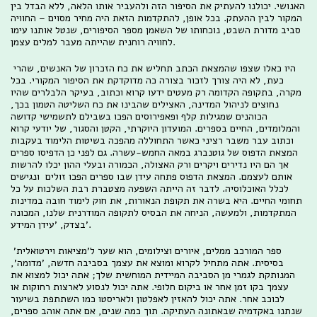
האנושי. יכולנו להעתיק את הסיפור הזה ולהעביר אותו הלאה, ללא הבדל בין
המקור לבין ההעתק. בכל אופן, להתקדמות הזאת היה מחיר מסוים – החוויה
סביב מדורת השבט, נוכחותו של השאמן מספר הסיפורים, שנטל אותנו עימו
לחוויה רוחנית שהייתה מעבר למלים עצמן.
היו כאלו שצפו שהמצאת הכתב תחליש את כח הזכרון של האנשים, שהרי
כעת, לא היה צורך לזכור בצורה כה מדוקדקת את הסיפור המקורי. בכל
מקרה, בתקופה הקדומה רק מעטים ידעו קרוא וכתוב, בעיקר הלבלרים שהיו
נחוצים לניהול המדינה, האצילים שהבינו את כח השליטה הטמון בכך,
הכוהנים שמגילות קלף ופאפירוסים הפכו בשבילם לתשמישי קדושה
והמלומדים, החיים בספרים. המועדון היוקרתי, הקטן והסגור, של יודעי קרוא
וכתוב עבר משבר רציני כאשר התחוללה מהפכה בשיטות הלימוד בעקבות
המצאת הדפוס של גוטנברג במאה החמש-עשרה. גם לפני כן הדפיסו ספרים
אך הם היו נדירים ויקרים ורק האצולה, הכמורה ובעלי ההון יכלו להרשות
אותם לעצמם. המצאת הדפוס פתחה עידן שבו ספרים הפכו זולים ונגישים
לכלל האוכלוסיה. לדבר זה הייתה השפעה מצטברת רבת השלכות על כל
תחומי החיים. היא בשרה את תקופת הנאורות, את חוק לימוד חובה במדינות
המתקדמות, ולמעשה, הניחה את הבסיס לתקופה המודרנית שלנו, המכונה
בצדק, 'עידן המידע'.
ספר המורכב ממלים, איורים וצילומים, הוא שער ל'מציאות וירטואלית'
בסיסית. אתה מתחיל לקרוא ומוצא את עצמך בסביבה חדשה, 'מדומה',
המנותקת לגמרי מן הסביבה המיידית המוחשית שלך; אתה יכול למצוא את
עצמך בקו זמן אחר או ביקום חלופי. אתה יכול לנסוע לארצות רחוקות או
לכוכב אחר. אתה יכול להאזין לאפלטון ולאריסטו כמו השתתפת בשיעור
שנתנו באקדמיה שבאתונה העתיקה. תוך כמה שנים, אם אתה אוהב ספרים,