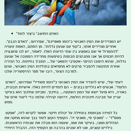
'האדם החושב' כיצור לומד
יש המגדירים את המין האנושי כ'הומו סאפיינס', שפירושו, 'האדם הנבון'.
אחרים מגדירים אותו, כ'קוף עם שגעון גדלות'. מן הסתם, האמת עשויה
'להתמרח' אי שם באמצע בין שתי הדעות האלו. לאמור, יש לנו פוטנציה
להיות חכמים אך אנו מתנהגים תכופות בטיפשות מחרידה הסמוכה אל שגעון
גדלות, שהוא היפוכו ההיפר-אקטיבי והמאני של... תסביך נחיתות. כל הגדרה
אחרת תתקשה להסביר פרקים לא מחמיאים בתולדות המין האנושי, שהם
למרבה הצער, רובו של ספר ההיסטוריה שלנו.
דעתי שלי, שיש להגדיר את המין האנושי כ"הומו סטודיו" שפירושו, 'האדם
הלומד'. אנשים לא נולדים נבונים – הם לומדים להיות כאלו. אישיות תבונית,
נאורה, היא פועל יוצא של המון השקעה... בחינוך. ומכיוון שחינוך הוא בעיקר
עניין של סביבה חינוכית הולמת, דרושה קהילה שלמה כדי ליצור אדם של
ממש.
כל למידה מבוססת בתחילה על יכולת חיקוי. אפשר לקרוא לזה, 'אפקט
מסמ"ד' – 'מאנקי סי, מאנקי דו'. הקופיף הקטן לומד בכך שהוא מחקה את
הגדולים ממנו, בעיקר את אמו, שעמה הוא מבלה את שנותיו הראשונות.
כילדים קטנים, אנו לא שונים בהרבה מן הקופיף הזה. ההבדל היחידי