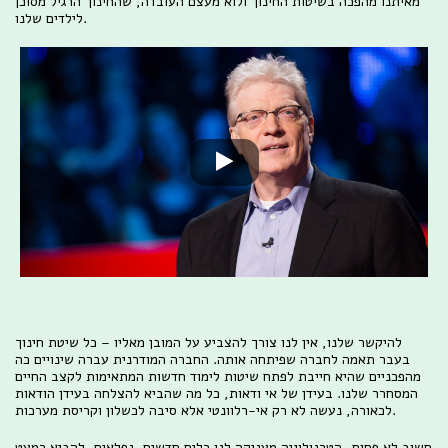
מאיתנו מהפכה בשיטות החינוך ולוא מעצם העובדה, שהחינוך הרגיל מסוכן
לילדים שלנו.
להיקשר שלנו, אין לנו צורך להצביע על המובן מאליו – כל שיטת חינוך
בעבר תאמה לחברה שפיתחה אותה. החברה המודרנית עברה שינויים כה
מהפכניים שהיא חייבת לפתח שיטות לימוד חדשות המתאימות לקצב החיים
המסחרר שלנו. בעידן של אי ודאות, כל מה שהביא להצלחה בעידן הודאות
לכאורה, נעשה לא רק אי-רלוונטי אלא סיבה לכשלון וקריסת מערכות.
חשוב לא פחות, הטכנולוגיה מעניקה לנו כלים חדשים, נפלאים, להביא כמעט