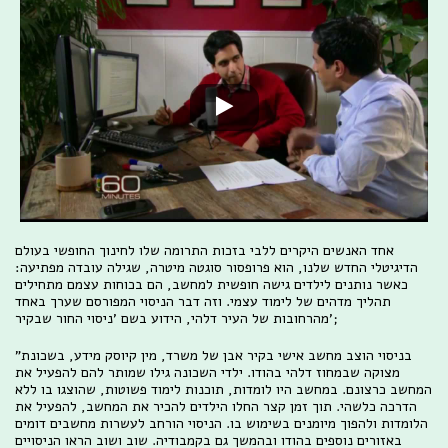
אחד האנשים היקרים ללבי בזכות התרומה שלו לחינוך החופשי בעולם
הדיגיטלי החדש שלנו, הוא פרופסור סוגטה מיטרה, שגילה עובדה מפתיעה:
כאשר נותנים לילדים גישה חופשית למחשב, הם בכוחות עצמם מתחילים
תהליך מדהים של לימוד עצמי. וזה דבר הניסוי המפורסם שערך באחד
מהרחובות של העיר דלהי, הידוע בשם 'ניסוי החור שבקיר';
"בניסוי הוצב מחשב אישי בקיר אבן של משרד, מין קיוסק מידע, בשכונת
מצוקה שבמחוז דלהי בהודו. ילדי השכונה גילו שמותר להם להפעיל את
המחשב כרצונם. במחשב היו לומדות, תוכנות לימוד פשוטות, שהוצגו בו ללא
הדרכה כלשהי. תוך זמן קצר החלו הילדים להכיר את המחשב, להפעיל את
הלומדות ולהפוך מיומנים בשימוש בו. הניסוי הורחב לעשרות מחשבים דומים
באזורים נוספים בהודו ובהמשך גם בקמבודיה. שוב ושוב הראו הניסויים