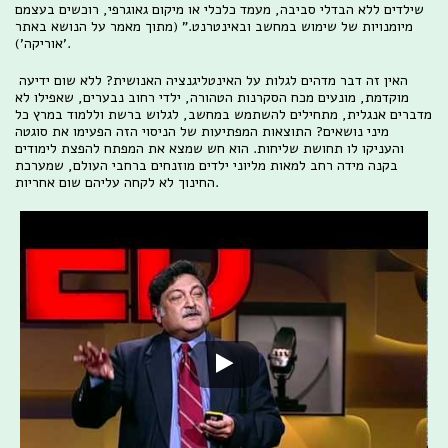
שילדים ללא הבדלי סביבה, מעמד כלכלי או מיקום גאוגרפי, רוכשים בעצמם
מיומנויות של שימוש במחשב ובאינטרנט." (מתוך מאמר על הנושא באתר
'אוריקה').
האין זה דבר מדהים לגלות על האינטליגנציה האנושית? ללא שום ידיעה
מוקדמת, מונעים מכח הסקרנות הטהורה, ילדי רחוב נבערים, שאפילו לא
מדברים אנגלית, מתחילים להשתמש במחשב, לגלוש ברשת וללמוד במרץ כל
מיני נושאים? התוצאות המפתיעות של הניסוי הזה הפעימו את סוגטה
והעניקו לו תחושת שליחות. הוא חש שמצא את המפתח להפצת לימודים
בקנה מידה רחב למאות מליוני ילדים מוזנחים ברחבי העולם, שמערכת
החינוך לא לקחה עליהם שום אחריות.