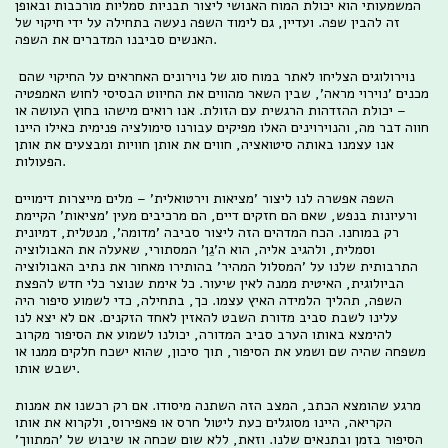
המשמעותי הוא יכולת המוח האנושי ליצור תבניות סמליות מורכבות ובאופן
זה להבין שפה. ועדיין, גם לימוד השפה נעשה בתחילה על ידי חיקוי של
האנשים סביבנו המדברים את השפה.
נוירולוגים הצליחו לאתר במוח סוג של נוירונים האחראים על החיקוי שהם
מכנים 'נוירוי מראה', שבין השאר מהווים את החיווט הבסיסי לחוש האמפטיה
– יכולת ההזדהות הרגשית עם הזולת. אנו רואים מישהו בחוץ העושה או
חווה דבר מה, והנוירוינים האלו מפיקים עבורנו סימולציה פנימית כאילו היינו
אנו עצמנו באותה סיטואציה, חווים את אותן חוויות ומבצעים את אותן
הפעולות.
השפה אפשרה לנו ליצור 'מציאות וירטואלית' – מלים מייצרות דימויים
ורעיונות בנפש, שאם הם חזקים דיים, הם מרכיבים מעין 'מציאות' הקיימת
רק במוחנו. הכח המדהים הזה ליצור סביבה 'מדומה', מנטלית, דמיונית
וסמלית, ולהגיב אליה, הוא ה'גֵן' המסתורי, שאעלה את האבולוציה
התרבותית שלנו על 'המסלול המהיר' בהותירו מאחור את נתיב האבולוציה
הביולוגית, האיטית ממנה לאין שיעור. כל אימת שנוצר כלי חדש להפצת
השפה, תהליך הלמידה האיץ עצמו. כך, בתחילה, כדי לשמוע סיפור היה
עלינו לשבת סביב מדורת השבט להאזין לאחד הזקנים. אם לא יצא לנו
להימצא באותו הערב סביב המדורה, יכולנו לשמוע את הסיפור מקרוב
משפחה שהיה שם ושמע את הסיפור, תוך סיכון, שהוא ישכח חלקים ממנו או
ישבש אותו.
מרגע שהומצא הכתב, המצב הזה השתנה מיסודו. אם רק רכשנו את אמנות
הקריאה, היינו מסוגלים כעת ליטול חרס או פאפירוס, ולקרוא את אותו
הסיפור בזמן ובתנאים שלנו. וזאת, ללא שום שכחה או שיבוש של 'המתווך'