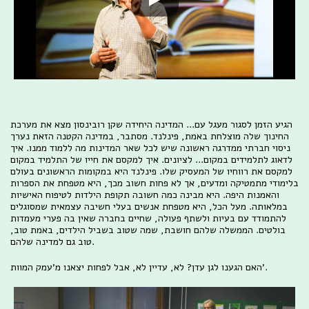
הגיע הזמן לסגור מעגל עם... המדינה היחידה שקן רובינסון מצא את מערכת
החינוך שלה מוצלחת באמת, פינלנד. מסתבר, במדינה הקטנה הזאת נערך
ניסוי חברתי ממדרגה ראשונה שיש לכל שאר המדינות מה ללמוד ממנו. איך
לדאוג לתלמידים במקום... לציונים. איך למקסם את חייו של התלמיד במקום
למקסם את רווחיו של המעסיק שלו. פינלנד היא במקומות הראשונים בעולם
בלימודי מתמטיקה ומדעים, אך לא פחות חשוב מכך, היא מטפחת את הספרות
והאמנות היפה. היא מבינה כמה חשובה תקופת הילדות לטיפוח האישיות
במלאותה. מעל הכל, היא מטפחת אנשים בעלי חשיבה עצמאית שמסוגלים
להתמודד עם בעיות ולשתף פעולה, שחיים בחברה שאין בה פערי מעמדות
בולטים. הממשלה שלהם חושבת, שמה שטוב בשביל הילדים, באמת טוב,
טוב גם למדינה שלהם.
האם הגענו לגן עדן? לא, עדיין לא, אבל לפחות יצאנו מ'עמק המוות'.