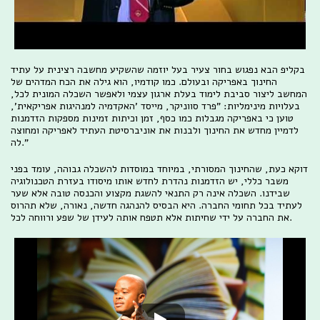
בקליפ הבא נפגוש בחור צעיר בעל יוזמה שהשקיע מחשבה רצינית על עתיד
החינוך באפריקה ובעולם. כמו קודמיו, הוא גילה את הכח המדהים של
המחשב ליצור סביבת לימוד בעלת ארגון עצמי ולאפשר השכלה המונית לכל,
בעלויות מינימליות: "פרד סווניקר, מייסד 'האקדמיה למנהיגות אפריקאית',
טוען כי באפריקה מגבלות כמו כסף, זמן וכיתות זמינות מספקות הזדמנות
לדמיין מחדש את החינוך ולבנות את אוניברסיטת העתיד לאפריקה ומחוצה
לה."
דוקא כעת, שהחינוך המסורתי, במיוחד במוסדות להשכלה גבוהה, עומד בפני
משבר כללי, יש הזדמנות נהדרת לחדש אותו מיסודו בעזרת הטכנולוגיה
שבידנו. השכלה אינה רק התנאי להשגת מקצוע והכנסה טובה אלא שער
לעתיד בכל תחומי החברה. היא הבסיס להנהגה חדשה, נאורה, שלא תהרוס
את החברה על ידי שחיתות אלא תטפח אותה לעידן של שפע ורווחה לכל.