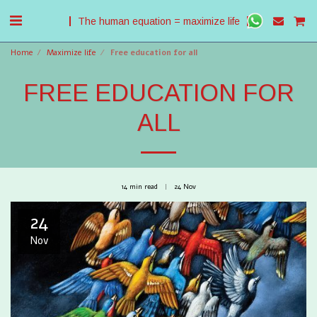
The human equation = maximize life
Home
Maximize life
Free education for all
FREE EDUCATION FOR
ALL
14 min read
24
Nov
24
Nov