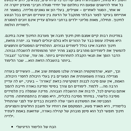
כל אחד להישגים שפעם היו נחלתם של יחידי סגולה חביבי מועדון יוקרה זה
או אחר, הסגור לאחרים – אצילים, בעלי הון או גאונים מלידה. במאמר זה
אתייחס בעיקר לפער הבלתי מתקבל על הדעת בין עשירים ועניים בכל הנוגע
לחינוך. תחילה, מאות מליוני ילדים ברחבי העולם עדיין אינם זוכים למסגרת
לימודית הולמת.
במדינות רבות קיים אמנם חוק חינוך חובה אך מערכת החינוך אינה בחינם.
היא מטילה עומס כבד על ההורים ולא כולם יכולים לעמוד בו. יתרה מזאת,
חינוך החובה אינו כולל לימודים גבוהים. התלמידים המסוגלים והחפצים
להמשיך את לימודיהם מתרבים בקצב מהיר יותר מהמוסדות להשכלה גבוהה.
הדבר הופך את תנאי הקבלה לתחרותיים ביותר. מה עוד, שהדבר 'הגבוה'
ביותר בהשכלה הזאת הוא... שכר הלימוד.
וכך, יוצא, שהדמוקטיה הנאורה שלנו מטפחת שוב את... העשירים בעודה
מגדילה בצורה משמעותית את הפערים בין בעלי היכולת לחסרי היכולת.
האמת, אין שום סיבה לכנות דמוקרטיה כזאת 'נאורה' – בעיני, יש לה עדיין
הרבה מה... ללמוד. לימודים הם צורך בסיסי ומדינה נאורה חייבת להפוך
אותם נגישים לכל, לרבות את ההשכלה הגבוהה. מדינה שמפלה בין תלמידים
מסיבה כלשהי, במיוחד מסיבה כלכלית, היא מפגרת בהתפתחותה. מדינה
המכניסה את הסטודנט העני שלה לחובות כבדים עוד לפני שהתחיל
בלימודיו, היא תאגיד פשע, הממקסם את רווחיו על חשבון החלשים והפגיעים.
חינוך חופשי לכל הוא סימן מובהק של קהילה נאורה, שדואגת באמת לעתיד
ילדיה.
הכח של הלימוד הדיגיטלי