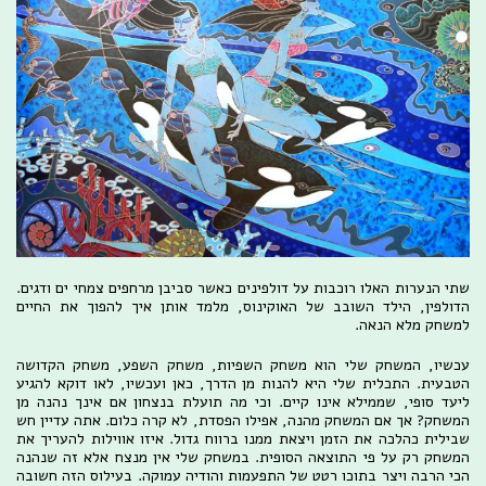
שתי הנערות האלו רוכבות על דולפינים כאשר סביבן מרחפים צמחי ים ודגים.
הדולפין, הילד השובב של האוקינוס, מלמד אותן איך להפוך את החיים
למשחק מלא הנאה.
עכשיו, המשחק שלי הוא משחק השפיות, משחק השפע, משחק הקדושה
הטבעית. התכלית שלי היא להנות מן הדרך, כאן ועכשיו, לאו דוקא להגיע
ליעד סופי, שממילא אינו קיים. וכי מה תועלת בנצחון אם אינך נהנה מן
המשחק? אך אם המשחק מהנה, אפילו הפסדת, לא קרה כלום. אתה עדיין חש
שבילית כהלכה את הזמן ויצאת ממנו ברווח גדול. איזו אווילות להעריך את
המשחק רק על פי התוצאה הסופית. במשחק שלי אין מנצח אלא זה שנהנה
הכי הרבה ויצר בתוכו רטט של התפעמות והודיה עמוקה. בעילוס הזה חשובה