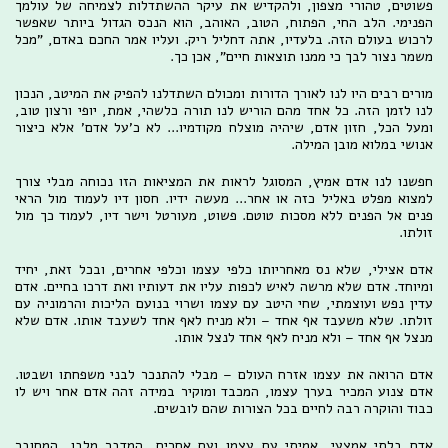
פשוטים, טהורי מצפון, ולהקדיש את עיקר ההשתדלות לצמיחה של עולמך
הפנימי. הלב החי, הפתוח, הטוב, האוהב, הוא הנכס הגדול ביותר שאפשר
לרכוש בעולם הזה. בלעדיו, אתה דחליל ריק. ועליו אמר החכם באדם, "מכל
משמר נצור לבך כי ממנו תוצאות חיים", אכן כך.
מורים רבים היו לנו לאורך הדורות ומכולם השתדלנו להפיק את המיטב, הנכון
לנו לזמן הזה. כל אחד מהם הוריש לנו תורה כלשהי, אמת, יופי ורצון טוב,
ומעל הכל, חזון אדם, שיהיה מוצלח מקודמיו... לא כ'על אדם' אלא כיצור
אנושי במלוא מובן המילה.
חפשנו לנו אדם אמיץ, המסוגל לראות את המציאות הזו נכוחה מבלי צורך
למצוא מפלט באליל כזה או אחר... מעשה ידיו. חסון דיו לעמוד מול הראי
פנים אל הפנים ללא מסכות טוטם. פשוט, מעורטל וישר דיו, לעמוד כך מול
זולתו.
אדם אצילי, שלא נס מאחריותו כלפי עצמו וכלפי אחרים, ובכל זאת, יחיד
ומיוחד. אדם שלא מרשה לאיש לכפות עליו את דעותיו ואת דרכו בחיים. אדם
עדין נפש ועוצמתי, שחי היטב עם עצמו ושרוי בנועם הליכות והרמוניה עם
זולתו. שלא משעבד אף אחד – ולא מניח לאף אחד לשעבד אותו. אדם שלא
מנצל אף אחד – ולא מניח לאף אחד לנצל אותו.
אדם הרואה את עצמו אזרח העולם – מבלי להתנכר לבני משפחתו ושבטו.
אדם צנוע המכיר בערך עצמו, המכבד ומוקיר במידה זהה אדם אחר ויש לו
כבוד והוקרה רבה לחיים בכל הצורות שהם לובשים.
אדם בלתי אמצעי, אמיתי עם עצמו ועם אחרים, המדבר מלבו, המחובר