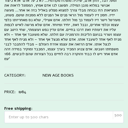
ומעל הכל, חזון אדם, שיהיה מוצלח מקודמיו... לא כ'על אדם' אלא כיצור
אנושי במלוא מובן המילה. חפשנו לנו אדם אמיץ, המסוגל לראות את
המציאות הזו נכוחה מבלי צורך למצוא מפלט באליל כזה או אחר... מעשה
ידיו. חסון דיו לעמוד מול הראי פנים אל הפנים ללא מסכות טוטם. פשוט,
מעורטל וישר דיו לעמוד כך מול זולתו. אדם אצילי, שלא נס מאחריותו כלפי
עצמו וכלפי אחרים, ובכל זאת, יחיד ומיוחד. אדם שלא מרשה לאיש לכפות
עליו את דעותיו ואת דרכו בחיים. אדם עדין נפש ועוצמתי, שחי היטב עם
עצמו ושרוי בנועם הליכות והרמוניה עם זולתו. שלא משעבד אף אחד – ולא
מניח לאף אחד לשעבד אותו. אדם שלא מנצל אף אחד – ולא מניח לאף אחד
לנצל אותו. אדם הרואה את עצמו אזרח העולם – מבלי להתנכר לבני
משפחתו ושבטו. אדם צנוע המכיר בערך עצמו, המכבד ומוקיר במידה זהה
אדם אחר ויש לו כבוד והוקרה רבה לחיים בכל הצורות שהם לובשים. 166
עמ'
CATEGORY:
NEW AGE BOOKS
PRICE:
₪
84
Free shipping:
500