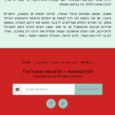
להבין אותה ולהלך בה בנועם ושמחה.
אמנם, מצאנו אמיצים ובעלי תושיה, שידעו לצמוח מן המאבק, היסורים
והבכי, אך אנו בקשנו לנו דרך לצמוח מן השלום וההנאה והשעשוע הבלתי
פוסק. וכי חסרים לעולם מצליחנים לרבבה שעשו את דרכם לצמרת במאמץ
אדירים וקרבות אינמספר? אך מי אמר שאנו רוצים להגיע דוקא לצמרת?
להזכירכם, אנו רוצים שהאהבה עצמה תצליח את דרכה רק באהבה, שהרי
רק כך יהיו העץ והפרי, הדרך והיעד, התהליך והמוצר הסופי – אחד.
MORE
האידיאה של האדם
נועם דביר
HOME
The human equation = maximize life
Copyright © 2026 All rights reserved
SUBSCRIBE