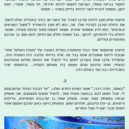
למקור נביעה משלו, המרשה לעצמו להיות יצירתי, חד פעמי, מקורי, יוצא
דופן, ומסוגל להניח לשני להיות בדיוק כמוהו – חופשי.
מישהו שלא מוכן להיות קורבן לצורך של השני אך נזהר בתכלית שלא להפוך
את הזולת קורבן לצרכיו שלו. אה, הוא לא מוכן להשתייך ל'מעגל הטורפים
ונטרפים'. הוא יודע שאפשר אחרת. אפשר לצמוח מתוך שיתוף פעולה. אפשר
לחלוק בלי להתרוקן. להיפך, ככל שאתה חולק עם זולתך והוא עמך כך שניכם
מתעשרים וגדלים.
מישהו שהתפטר אחר כבוד מהמשרה כפויית הטובה של 'משיח העולם' אחרי
שנוכח לדעת שאוכלים אותו בכל פה. איזו בדיחה עלובה היה המשיח הזה,
שחסידיו צלבו אותו כקורבן לשטן כדי להציל את התחת שלהם מהגהינום
הנצחי; אותו גהינום שהם עצמם בדו ממוחם הקודח... וכדוגמתו יצרו
באכזריות רבה עוד בעולם הזה.
2.
"באמת, תודה רבה," אומר האדם החדש שלנו, "על הכבוד הגדול שהענקתם
לי. אבל חפשו לכם בבקשה משיח אחר, להציל אתכם מעצמכם. אני משחק
עכשיו במשחק קצת שונה. משחק שאין בו קורבנות ומושיעים, צדיקים
ורשעים, גן-עדן וגיהנום, אלהים ושטן. המשחק הישן-נושן שלכם שעמם אותי
למוות וכבר יצא לי מכל החורים.