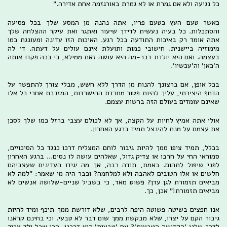
כל נגיעה ולא אם גמרת או לא גמרת באורגזמה אחת אדירה."
כאשר טעם העץ כטעם פריו, אתה נהנה מן המסע שלך בכל פסיעה
והסתכלות. כל בעיה נעשית לדידך שיעור ואתגר ואת עיקר ההצלחה שלך
אתה אומד רק באיכות התודעה בכל רגע. האיכות הזו עדינה ומעונגת כמו
מימוזיה ביישנית. חישובי כמות ותועלת אינם עולים על דעתה. די לה
בעצמה. ואם היא יולדת דבר-מה היא עושה זאת ממילא, כי ככה פקדו אותה
ה'כאן' וה'עכשיו'.
בכל אופן, אם ברצונך להנות מן הדרך ללא חשש, מבלי צורך להתפשר על
הדחף היצירתי, עליך להיות פטור מחרדת ההישרדות, המזנבת אחרי כל אלו
שאינם עומדים בעולם הזה ברשות עצמם.
אולי אתה אמיץ לחיות על הקצה, אך לא לכולם עצבי ברזל כמו שלך לסכן
את עצמם על מנת להינצל תמיד ברגע האחרון.
בכלל, תמיד ציפו ממך להיות גיבור לוחם המצליח דרכו כנגד כל הסיכויים,
סמוראי החי על חרבו או צדיק גדול, שאלהים עושה לו נסים... ברגע האחרון
לפני שיפול לתהום. באמת, תודה רבה, אך מה יגידו העדינים שעצביהם
חלשים או אלו הטובים לאהבה ולא למלחמה? וכבר היה מי שאמר: "למה לא
מביאים תזמורת לגן עדן? פשוט מאד, כי בשביל שניים-שלושה אנשים לא
מביאים תזמורת!" אכן, כך.
אנו חפצים בשיטה פשוטה היפה לרבים, שלא דורשת ממך תיכף ומיד להיות
גיבור הקם על יצרו, שלא מבקשת ממך שום דבר לא טבעי. וכי בחינם קראנו
לדרך שלנו 'הקדושה הטבעית'? אם 'טבעית' היא דרכנו, הרי שכל ילד צריך