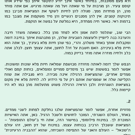
ולא פעם מסוכנות, במיוחד כאשר אינך יודע לתקשר איתן כפי שידע אותו
קוסם צעיר. הן מגיבות על מי שאתה ועל מה שאתה מרגיש. אם אתה פוחד
מהן, הן פוחדות ממך. סגולה להן לחיות לשקף את המציאות סביבן כמו
תינוקות קטנים. אין להן מסננים רגשיים והן מיד משקפות את מצבך כמו
בדמות ראי. כאשר חיה מפחדת, היא נמלטת על נפשה או תוקפת.
הכי טוב, שתלמד לתת אמון ולא לפחד מהן כלל. כשאתה משדר חיבה
והערכה כנה ליופיין ולעוצמה הטבעית שלהן, הן מתנהגות איתך בחיבה דומה
ומקבלות אותך כאחד משלהן. והרי, כפי שהן חיות פלא בעיניך, כך אתה הוא
חיית פלא בעיניהן. האם חשבת על זה? לחוצן, אתה עצמך חוצן. לכלב אתה
כלב ולחיה מוזרה אתה מוזר בדיוק כמוה.
הנפש שלך דומה לאותה מזוודה מכושפת שמלאה חיות פלא שונות ומשונות.
אפשר לומר בפשטות שיש בך מימדים סמויים ומופלאים, כוחות קסם ואולי
ממדים אחרים, שהמציאות הרגילה אינה מכירה. היא מגבילה את טווח
הקליטה שלה או שמפרשת אותם רק על פי הידוע לה. לחיות פלא אין מקום
במציאות השגרתית ולכן הראיה הרגילה פשוט מתעלמת מהן כמו לא היו
קיימות כלל.
2.
מזווית אחרת, אפשר לומר שהמציאות שלנו נחלקת לפחות לשני ממדים.
באחד, העולם השגרתי, המוכר לחושים ולשכל הרגיל. כאן, אתה האישיות
המוכרת לך. במינוח פילוסופי, במישור הזה, אתה חי ב'עולם התופעות' –
המציאות ששכלך הרכיב בכוחות עצמו. במינוח של דון חואן, זהו עולם
ה'טונאל' – העולם והאני של התפיסה השכיחה, שהוא 'ההבניה הרעיונית'