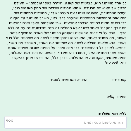
כל אחד מאיתנו הוא, כביטויו של קאנט, 'אזרח בשני עולמות' – העולם
הרגיל של האישיות הרגילה, שהוא הבנייה שכלית של המין האנושי כולו,
ועולם המסתורין, המפגיש אותנו עם העצמי שלנו, הממדים הסמויים של
המציאות והממשות המוחלטת שמעבר לכל. כאן, השכל מאותגר עד הקצה
כדי לפנות מקום לחוויה הבלתי אמצעית. שני העולמות האלו אינם נמצאים
סתם כך במקביל האחד לשני אלא מהולים זה בזה ומזדווגים זה עם זה ללא
הרף – הכל על פי דרגת הבשלות והעומק הרוחני של האדם הנחשף אליהם.
לאמור, מה שמוזר לאחד, הוא פשוט ומובן מאליו לשני. מה שמהווה חלל פנוי
לאחד, הוא מלאות מופלאה לשני. מה שמייסר את האחד, משחרר את השני,
וכיוצא. לאורך כל ההיסטוריה בני אדם סיפרו על חוויות שונות שפקדו אותם
כאשר שני הממדים האלו, המוכר והנומינוזי, נפגשו. הם כינו זאת התגלות,
חוויה מיסטית, אקסטזה או התעלות. בדרך כלל, הם פירשו אותן בהיקשר
דתי. 228 עמ'
קטגוריה:
החוויה האנושית לסוגיה
מחיר:
84
₪
ללא דמי משלוח:
500