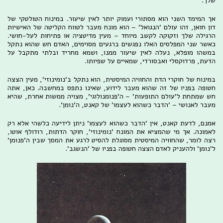
שלך.
אך המימד השני הוא מסתורי ועמוק יותר לאין שיעור. במינוח הטולטקי של
דון חואן, זהו עולם 'הנגואל' – הוא מונח מעבר לטווח הקליטה של האישיות
הרגילה שלך וזקוקה לקשב מיוחד – מעין מדיטציה או פתיחות לעל-חושי.
כאשר שני המפלסים האלו נפגשים ברגעים מסוימים, האדם חש שהוא נתקל
במשהו מופלא, נעלה לאין שיעור ממנו, ושמא מחריד ובלתי מתקבל על
הדעת, פרדוקסלי ואבסורדי, שמאיים על שפיותו.
במינוח של חוקרי הדת והחוויה המיסטית, הוא נתקל ב'נומינוזי', מעין הצצה
חטופה בפניו של זה שהוא מעבר לידוע, שאינו נתפס במחשבה. כאן, אתה
חש שמתחת ל'עולם התופעות' – ה'פנומנולוגי', מצויה ממשות אחרת, שהיא
מעבר לאנושי – 'הדבר כשהוא לעצמו' של קאנט, ה'נומן'.
אמנם, לדעת קאנט, אין 'הדבר כשהוא לעצמו' ניתן לידיעה כלשהי אלא רק
לאמונה. אך מי שהמציא את המונח 'נומינוזי', חוקר הדתות, רודולף אוטו,
רצה לומר, שהחוויה המיסטית מסוגלת להסיט לרגע את המסך שבין ה'פנומן'
ל'נומן' ולהעניק לאדם הצצה חטופה בפניו של 'הנשגב'.