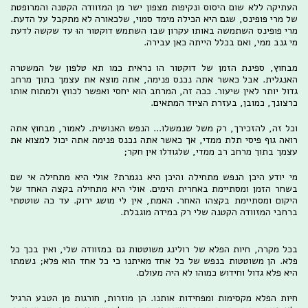
העתיקה ללא שום היסוס ונקיפות מצפון ישר מן המזוודה הקטנה והמרופטת
של מרי פופינס, שגם היא הכילה מימד סמוי, שלכאורה לא מתקבל על הדעת.
מרי פופינס השתמשה באותו עקרון שבו השתמש דוקטור הוּ עד שקשה לדעת
מי גנב ממי, ואם בכלל הייתה כאן עבירה.
מבחוץ, ספינת הזמן של דוקטור הו נראית כמו תא טלפון של המשטרה
האנגלית. אבל כאשר אתה נכנס פנימה, אתה מוצא את עצמך בתוך מרחב
גדול יותר לאין שיעור. ככה זה, המרחב הוא יחסי ואפשר לכווץ ולמתוח אותו
כרצונך, כמובן, בעזרת הציוד המתאים.
וכל זה, להזכירך, רק משל שנמשלו... הנפש האנושית. לאמור, מבחוץ אתה
רואה גוף פיסי תלת ממדי, אך כאשר אתה נכנס פנימה אתה יכול למצוא את
עצמך בתוך מרחב רב ממדי, שלגודלו אין חקר;
מי יודע היכן הנפש מתחילה והיכן היא נגמרת? אולי היא מתחילה אי שם
בשחר הזמן ומסתיימת באחרית הימים. אולי היא מתחילה בקצה האחד של
היקום ומסתיימת בקצהו האחר. האמת, אין לי מושג ירוק. עד כה שוטטתי
ברחבי המזוודה הקטנה שלי רק במידה מוגבלת.
בכל מקרה, חיות הפלא של רולינג משוטטות גם במזוודה שלי, ואין בכך כל
פלא. הן משוטטות בנפש של כל אחד מאיתנו כי כל אחד הוא פלא; נשמתו
היא פלא גדול וחידוש כמוהו לא היה מעולם.
חיות הפלא מקסימות ומפחידות אותנו. הן מוזרות, חורגות מן הטבע הרגיל