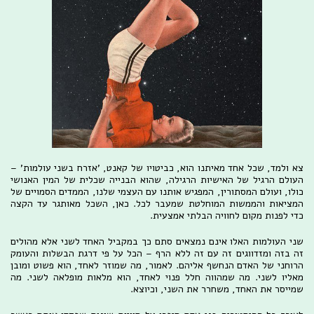
צא ולמד, שכל אחד מאיתנו הוא, כביטויו של קאנט, 'אזרח בשני עולמות' –
העולם הרגיל של האישיות הרגילה, שהוא הבנייה שכלית של המין האנושי
כולו, ועולם המסתורין, המפגיש אותנו עם העצמי שלנו, הממדים הסמויים של
המציאות והממשות המוחלטת שמעבר לכל. כאן, השכל מאותגר עד הקצה
כדי לפנות מקום לחוויה הבלתי אמצעית.
שני העולמות האלו אינם נמצאים סתם כך במקביל האחד לשני אלא מהולים
זה בזה ומזדווגים זה עם זה ללא הרף – הכל על פי דרגת הבשלות והעומק
הרוחני של האדם הנחשף אליהם. לאמור, מה שמוזר לאחד, הוא פשוט ומובן
מאליו לשני. מה שמהווה חלל פנוי לאחד, הוא מלאות מופלאה לשני. מה
שמייסר את האחד, משחרר את השני, וכיוצא.