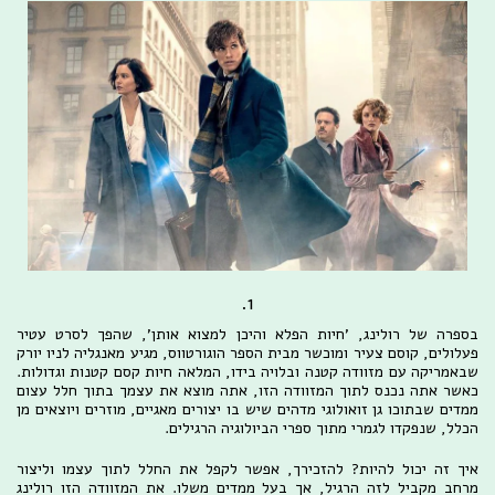
1.
בספרה של רולינג, 'חיות הפלא והיכן למצוא אותן', שהפך לסרט עטיר
פעלולים, קוסם צעיר ומוכשר מבית הספר הוגורטווס, מגיע מאנגליה לניו יורק
שבאמריקה עם מזוודה קטנה ובלויה בידו, המלאה חיות קסם קטנות וגדולות.
כאשר אתה נכנס לתוך המזוודה הזו, אתה מוצא את עצמך בתוך חלל עצום
ממדים שבתוכו גן זואולוגי מדהים שיש בו יצורים מאגיים, מוזרים ויוצאים מן
הכלל, שנפקדו לגמרי מתוך ספרי הביולוגיה הרגילים.
איך זה יכול להיות? להזכירך, אפשר לקפל את החלל לתוך עצמו וליצור
מרחב מקביל לזה הרגיל, אך בעל ממדים משלו. את המזוודה הזו רולינג