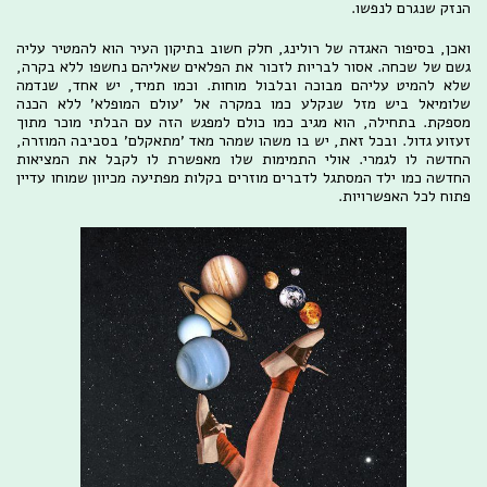
הנזק שנגרם לנפשו.
ואכן, בסיפור האגדה של רולינג, חלק חשוב בתיקון העיר הוא להמטיר עליה
גשם של שכחה. אסור לבריות לזכור את הפלאים שאליהם נחשפו ללא בקרה,
שלא להמיט עליהם מבוכה ובלבול מוחות. וכמו תמיד, יש אחד, שנדמה
שלומיאל ביש מזל שנקלע כמו במקרה אל 'עולם המופלא' ללא הכנה
מספקת. בתחילה, הוא מגיב כמו כולם למפגש הזה עם הבלתי מוכר מתוך
זעזוע גדול. ובכל זאת, יש בו משהו שמהר מאד 'מתאקלם' בסביבה המוזרה,
החדשה לו לגמרי. אולי התמימות שלו מאפשרת לו לקבל את המציאות
החדשה כמו ילד המסתגל לדברים מוזרים בקלות מפתיעה מכיוון שמוחו עדיין
פתוח לכל האפשרויות.