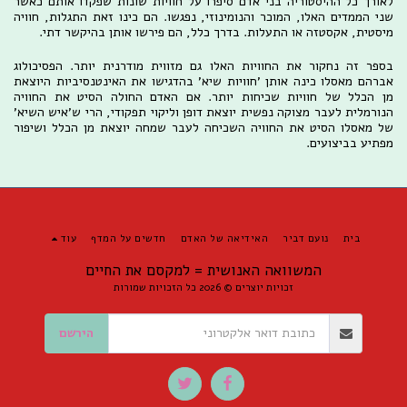
לאורך כל ההיסטוריה בני אדם סיפרו על חוויות שונות שפקדו אותם כאשר
שני הממדים האלו, המוכר והנומינוזי, נפגשו. הם כינו זאת התגלות, חוויה
מיסטית, אקסטזה או התעלות. בדרך כלל, הם פירשו אותן בהיקשר דתי.
בספר זה נחקור את החוויות האלו גם מזווית מודרנית יותר. הפסיכולוג
אברהם מאסלו כינה אותן 'חוויות שיא' בהדגישו את האינטנסיביות היוצאת
מן הכלל של חוויות שכיחות יותר. אם האדם החולה הסיט את החוויה
הנורמלית לעבר מצוקה נפשית יוצאת דופן וליקוי תפקודי, הרי ש'איש השיא'
של מאסלו הסיט את החוויה השכיחה לעבר שמחה יוצאת מן הכלל ושיפור
מפתיע בביצועים.
בית
נועם דביר
האידיאה של האדם
חדשים על המדף
עוד
המשוואה האנושית = למקסם את החיים
זכויות יוצרים © 2026 כל הזכויות שמורות
הירשם