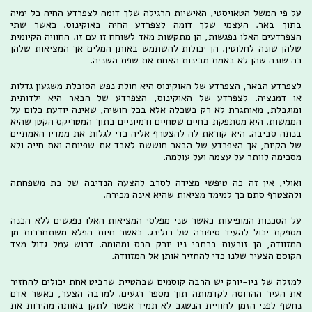
על פי המשל הטאויסטי, האישיות הרגילה שלך דומה לצפרדע החיה כל ימיה
בתוך באר. העצמי שלך דומה לצפרדע החיה באוקינוס. כאשר שתי
הצפרדעים האלו נפגשות, הן מתקשות מאד לשוחח זו עם זו. החוויה הקיומית
שלהן שונה לחלוטין. הן יכולות להשתמש באותן המלים אך המציאות שלהן
כה שונה שהן לא באמת מבינות האחת את שפת השניה.
לצפרדע הבאר, הצפרדע של האוקינוס היא חולת נפש הסובלת משגעון גדלות
או דמנציה. לצפרדע של האוקינוס, הצפרדע של הבאר היא ילדותית
ומוגבלת, מאותגרת לא רק בשכלה אלא בכל חושיה, שאינה יודעת כלום על
הממשות. היא מסתפקת בחיים שטחיים ודמיוניים בתוך המטריקס הקטן שהיא
בנתה סביבה. היא קוראת לה להצטרף אליה כדי לגלות את ממדיו האמתיים
של הקיום, אך הצפרדע של הבאר חוששת לאבד את שפיותה ואת חייה ולא
מסכימה לוותר על עצמה ועל עולמה.
ואולי, אין זה כה טיפשי מצידה לסרב להצעה הנדיבה של בת משפחתה
ולהצטרף סתם כך למימד מציאות שהיא אינה מכירה.
על הסכנות המופיעות כאשר שני מפלסי המציאות האלו נפגשים ללא הכנה
מספקת יכול להעיד סיפורה של רולינג. כאשר חיות הפלא משתחררות מן
המזוודה, הן זורעות ברחבי ניו יורק הרס ומהומה. דרוש עמל גדול מצד
הקוסם הצעיר שלנו כדי להחזיר אותן אל המזוודה.
למזלה של ניו-יורק יש הרבה קוסמים שבהטיית שרביט אחת יכולים להחזיר
את העיר ההרוסה לקדמותה תוך מספר רגעים. למרבה הצער, כאשר אדם
נחשף לפני הזמן לחוויית הנשגב לא תמיד אפשר לתקן באותה מהירות את