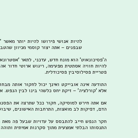
להיות אנושי פירושו להיות יותר מאשר '
שבפנים – אתה יצור קוסמי מכיוון שהטבע
ה'פסיכונאוט' הוא מונח חדש, עדכני, לתאר 'אסטרונ
להיות חוויה אסתטית מפעימה, ריגוש ארוטי חדור אהב
פטריית פסילוסיבין פסיכודלית.
התודעה אינה אובייקט ואינך יכול לחקור אותה מבחוץ
אלא 'קורלציה' – זיקת יחס כלשהי בינו לבין הנפש. אך
אם אתה חירש למוסיקה, חקור ככל שתרצה את הפסנתר,
הדם, דפיקות לב מואצות, התרחבות האישונים, שיבוש ב
חקר הנפש חייב להתבסס על עדויות שבעל פה מאת האד
התנסותו הבלתי אמצעית מתוך סקרנות אמיתית ותוהה ע