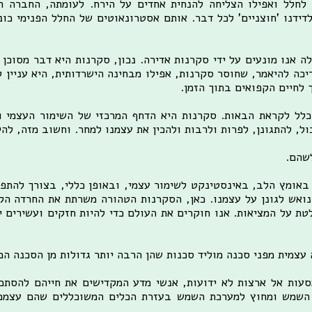
לחלל ואפילו הצליחה להנחית אחדים על הירח. לעומתה, החברה ה
ידנו 'חוצניים' לכל דבר. אותם אסטרונאוטים של החלל הפנימי כונ
לה אנו מונעים על ידי סקרנות אדירה. נכון, סקרנות היא דבר מסוכ
כה להיאמר, שחוסר סקרנות, אפילו מבחינה הישרדותית, היא עניין ל
לחיים הקפואים בתוך הזמן.
כלל לקראת הבאות. סקרנות היא הדחף המרכזי של השימור העצמי ושל
, להתגונן, לפרות ולרבות ולהכין את עצמנו למחר. וחשוב מזה, להיו
לשהם.
באומץ הלב, באינסטינקט לשימור עצמי, ובאופן כללי, בצורך להתפת
נואש לגונן על עצמנו. כאן, הסקרנות הטהורה משרתת את החרדה הקי
 על המציאות. אנו חוקרים את העולם כדי להיות חזקים ועשירים יו
ה עצמית מפני סכנה מוליד סכנות שהן הרבה יותר גדולות מן הסכנה ה
סעות אל ארצות לא ידועות, אנשי מדע המקדישים את חייהם להסת
השמש ומחוץ למערכת השמש בעזרת הכלים המשוכללים שהם עצמם 