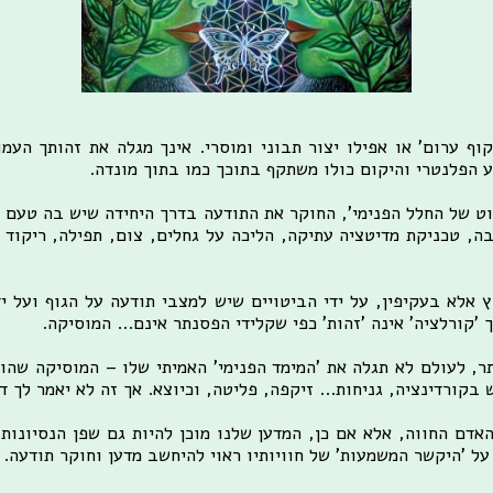
קוף ערום' או אפילו יצור תבוני ומוסרי. אינך מגלה את זהותך הע
 הפלנטרי והיקום כולו משתקף בתוכך כמו בתוך מונדה.
אוט של החלל הפנימי', החוקר את התודעה בדרך היחידה שיש בה טעם 
ה, טכניקת מדיטציה עתיקה, הליכה על גחלים, צום, תפילה, ריקוד פ
 אלא בעקיפין, על ידי הביטויים שיש למצבי תודעה על הגוף ועל י
 'קורלציה' אינה 'זהות' כפי שקלידי הפסנתר אינם... המוסיקה.
 לעולם לא תגלה את 'המימד הפנימי' האמיתי שלו – המוסיקה שהוא 
קורדינציה, גניחות... זיקפה, פליטה, וכיוצא. אך זה לא יאמר לך ד
ם החווה, אלא אם כן, המדען שלנו מוכן להיות גם שפן הנסיונות 
ל 'היקשר המשמעות' של חוויותיו ראוי להיחשב מדען וחוקר תודעה.