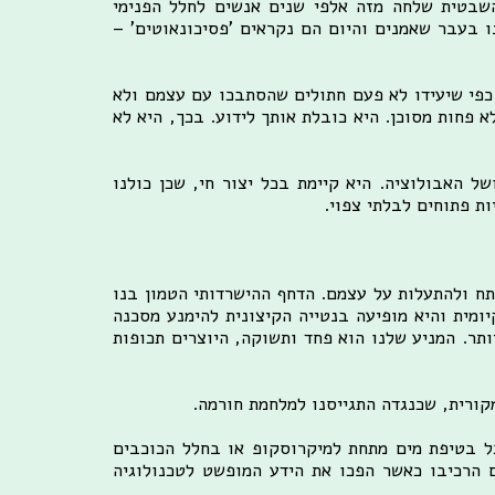
שבטית שלחה מזה אלפי שנים אנשים לחלל הפנימי
ו בעבר שאמנים והיום הם נקראים 'פסיכונאוטים' –
ן כפי שיעידו לא פעם חתולים שהסתבכו עם עצמם ולא
א פחות מסוכן. היא כובלת אותך לידוע. בכך, היא לא
 האבולוציה. היא קיימת בכל יצור חי, שכן כולנו
ת פתוחים לבלתי צפוי.
ח ולהתעלות על עצמם. הדחף ההישרדותי הטמון בנו
ומית והיא מופיעה בנטייה הקיצונית להימנע מסכנה
תר. המניע שלנו הוא פחד ותשוקה, היוצרים תכופות
מקורית, שכנגדה התגייסנו למלחמת חורמה.
כל בטיפת מים מתחת למיקרוסקופ או בחלל הכוכבים
הרכיבו כאשר הפכו את הידע המופשט לטכנולוגיה