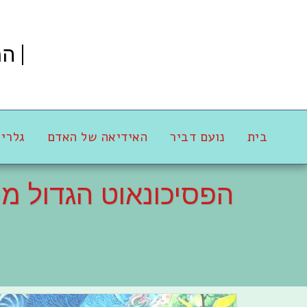
המ
בית
נועם דביר
האידיאה של האדם
גלריה 
הפסיכונאוט הגדול מכ