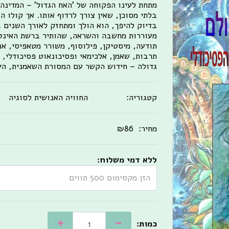
מתחת לעינו הפקוחה של 'האח הגדול' – המדינה
בלתי מסוכן, שאין צורך לרדוף אותו. אך קולו ה
בדיוק להיפך, הוא הולך ומתחזק לאורך השנים 
מעוררות מחשבה והשראה, שהותיר ברשת האינטר
תודעה, מיסטיקן, פילוסוף, משורר מטאפיסי, א
תרבות, שאמן, אלכימאי ופסיכונאוט פסיכודלי, 
גדולה – חידוש הקשר עם המסורת השאמנית, היקום ו
קטגוריה:
החוויה האנושית לסוגיה
מחיר:
86
₪
ללא דמי משלוח:
כמות: