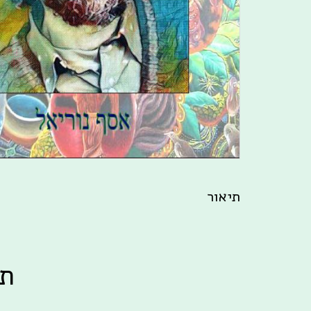
תיאור
תב