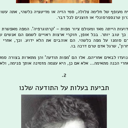
ח מעופף של חלימה צלולה, סמי הזיה או מדיטציה כלשהי, אתה עשו
ון טרנספרסונלי או חוצנים לכל דבר.
דועות הייתה מאז ומעולם ציור מפות – 'קרתוגרפיה'. המפה מאפשרת
ך טוב יותר. בכל אופן, חוקרי ארצות ראויים לשמם הם אנשים שלא
ם סומנו על מפה כלשהי. הם אוהבים את הלא ידוע. וכך, אחרי 
חרון', שרגל אדם טרם דרכה בו.
שנועדו לבאים אחריהם. אלו הם 'מפות תודעה' והן מתארות בצורה סמל
רי הכנה מתאימה... אלא אם כן, היא עצמה מזמינה אותך פנימה, ולא
2.
תביעת בעלות על התודעה שלנו