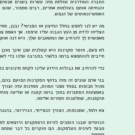
החברה המודרנית שולחת מזה עשרות בשנים אנשים 
והנחיתה אותם בעולמות אחרים, רבים מספור, שהם לד
האסטרונאוטים של הנפש.
מה יש לנו לחפש בחלל החיצון או הפנימי? ובכן, תחי
הצליחו לרדת מן העץ הגבוה עליו טיפסו. אך האמת צרי
מאפשרת לך להרחיב את המשאבים שלך. היא דנה אותך 
לא פעם, חוסר סקרנות היא קטלנית שכן אינך מוכן 
חייבים לההתמצא ברמה כלשהי בסביבה שלנו כדי לאכול
כדי להרחיב את גבולות הידוע עלינו לקחת סיכונים כ
בני אדם שונים זה מזה בדחף הסקרנות הפועם בהם, 
מהול תכופות בפחד מפני המוות, חמדנות עזה וצורך 
באמצעות הסתגרות בתוך בועה קטנה או שליטה מוחלטת
תוקפנות, שתלטנות ותחרות אלימה.
צא ולמד, שתכופות, הצורך הכפייתי, הנוירוטי, בהגנ
הנועזים שבנו הופכים להיות הרפתקנים היוצאים למ
מבעד לעינית הטלסקופ. הם חוקרים כל דבר שתחת 
מעשית.