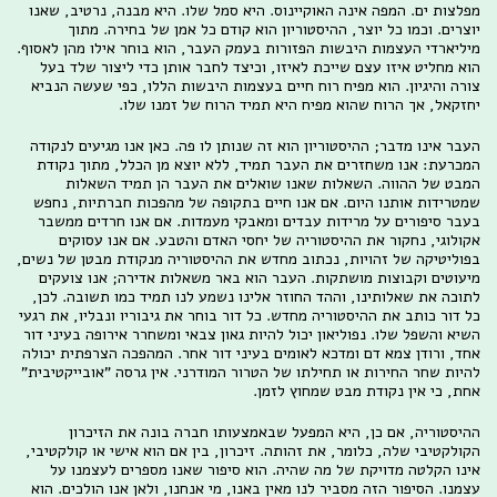
מפלצות ים. המפה אינה האוקיינוס. היא סמל שלו. היא מבנה, נרטיב, שאנו
יוצרים. וכמו כל יוצר, ההיסטוריון הוא קודם כל אמן של בחירה. מתוך
מיליארדי העצמות היבשות הפזורות בעמק העבר, הוא בוחר אילו מהן לאסוף.
הוא מחליט איזו עצם שייכת לאיזו, וכיצד לחבר אותן כדי ליצור שלד בעל
צורה והיגיון. הוא מפיח רוח חיים בעצמות היבשות הללו, כפי שעשה הנביא
יחזקאל, אך הרוח שהוא מפיח היא תמיד הרוח של זמנו שלו.
העבר אינו מדבר; ההיסטוריון הוא זה שנותן לו פה. כאן אנו מגיעים לנקודה
המכרעת: אנו משחזרים את העבר תמיד, ללא יוצא מן הכלל, מתוך נקודת
המבט של ההווה. השאלות שאנו שואלים את העבר הן תמיד השאלות
שמטרידות אותנו היום. אם אנו חיים בתקופה של מהפכות חברתיות, נחפש
בעבר סיפורים על מרידות עבדים ומאבקי מעמדות. אם אנו חרדים ממשבר
אקולוגי, נחקור את ההיסטוריה של יחסי האדם והטבע. אם אנו עסוקים
בפוליטיקה של זהויות, נכתוב מחדש את ההיסטוריה מנקודת מבטן של נשים,
מיעוטים וקבוצות מושתקות. העבר הוא באר משאלות אדירה; אנו צועקים
לתוכה את שאלותינו, וההד החוזר אלינו נשמע לנו תמיד כמו תשובה. לכן,
כל דור כותב את ההיסטוריה מחדש. כל דור בוחר את גיבוריו ונבליו, את רגעי
השיא והשפל שלו. נפוליאון יכול להיות גאון צבאי ומשחרר אירופה בעיני דור
אחד, ורודן צמא דם ומדכא לאומים בעיני דור אחר. המהפכה הצרפתית יכולה
להיות שחר החירות או תחילתו של הטרור המודרני. אין גרסה "אובייקטיבית"
אחת, כי אין נקודת מבט שמחוץ לזמן.
ההיסטוריה, אם כן, היא המפעל שבאמצעותו חברה בונה את הזיכרון
הקולקטיבי שלה, כלומר, את זהותה. זיכרון, בין אם הוא אישי או קולקטיבי,
אינו הקלטה מדויקת של מה שהיה. הוא סיפור שאנו מספרים לעצמנו על
עצמנו. הסיפור הזה מסביר לנו מאין באנו, מי אנחנו, ולאן אנו הולכים. הוא