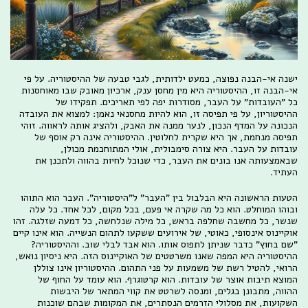
ישנה אי-הבנה נפוצה, כמעט ילדותית, לגבי טבעה של ההיסטוריה. על פי
אי-הבנה זו, ההיסטוריה היא מין מחסן ענק, ארכיון מאובק שבו מאוחסנות
כל "העובדות" על העבר, מסודרות יפה לפי תאריכים. תפקידו של
ההיסטוריון, על פי תפיסה זו, הוא להיות מחסנאי נאמן: למצוא את העובדה
הנכונה על המדף הנכון, לנער ממנה את האבק, ולהציג אותה לראווה. זוהי
תפיסה מנחמת, אך היא שקרית לחלוטין. ההיסטוריה אינה רק אוסף של
עובדות על העבר. היא צורה סימבולית, אולי המתוחכמת מכולן,
שבאמצעותה אנו בונים את העבר, כדי שנוכל לחיות בהווה ולתכנן את
העתיד.
הטעות הראשונה היא הבלבול בין "העבר" ל"היסטוריה". העבר הוא התוהו
ובוהו המוחלט. הוא כל מה שקרה אי פעם, בכל מקום, לכל אחד. כל עלה
שנשר, כל מחשבה שחלפה בראש, כל מילה שנלחשה, כל דמעה שזלגה. זהו
אוקיינוס אינסופי, כאוטי, של אירועים ששקעו לתהום הנשייה. הוא אינו קיים
"שם בחוץ" כדבר שניתן לתפוס אותו. הוא אבד לבלי שוב. וההיסטוריה?
ההיסטוריה היא המפה שאנו משרטטים של האוקיינוס הזה. היא ניסיון נואש,
הרואי, להטיל רשת של משמעות על פני התהום. ההיסטוריון אינו צוללן
המוצא תיבות אוצר של עובדות. הוא קרטוגרף. הוא עומד על החוף של
ההווה, מתבונן בגלים, ומנסה לשרטט את קווי המתאר של היבשות
השקועות, את מסלולי הזרמים הנסתרים, את המקומות שבהם שוכנות