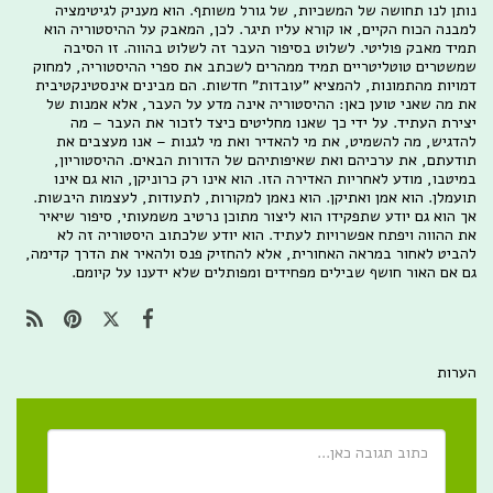
נותן לנו תחושה של המשכיות, של גורל משותף. הוא מעניק לגיטימציה
למבנה הכוח הקיים, או קורא עליו תיגר. לכן, המאבק על ההיסטוריה הוא
תמיד מאבק פוליטי. לשלוט בסיפור העבר זה לשלוט בהווה. זו הסיבה
שמשטרים טוטליטריים תמיד ממהרים לשכתב את ספרי ההיסטוריה, למחוק
דמויות מהתמונות, להמציא "עובדות" חדשות. הם מבינים אינסטינקטיבית
את מה שאני טוען כאן: ההיסטוריה אינה מדע על העבר, אלא אמנות של
יצירת העתיד. על ידי כך שאנו מחליטים כיצד לזכור את העבר – מה
להדגיש, מה להשמיט, את מי להאדיר ואת מי לגנות – אנו מעצבים את
תודעתם, את ערכיהם ואת שאיפותיהם של הדורות הבאים. ההיסטוריון,
במיטבו, מודע לאחריות האדירה הזו. הוא אינו רק כרוניקן, הוא גם אינו
תועמלן. הוא אמן ואתיקן. הוא נאמן למקורות, לתעודות, לעצמות היבשות.
אך הוא גם יודע שתפקידו הוא ליצור מתוכן נרטיב משמעותי, סיפור שיאיר
את ההווה ויפתח אפשרויות לעתיד. הוא יודע שלכתוב היסטוריה זה לא
להביט לאחור במראה האחורית, אלא להחזיק פנס ולהאיר את הדרך קדימה,
גם אם האור חושף שבילים מפחידים ומפותלים שלא ידענו על קיומם.
הערות